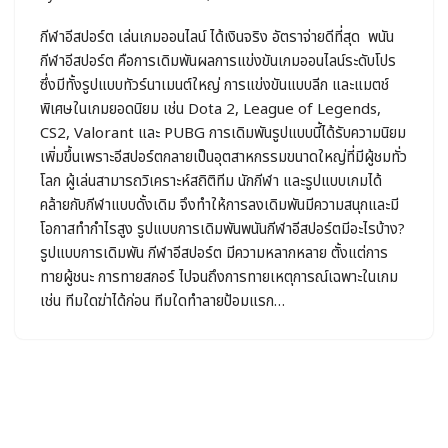
กีฬาอีสปอร์ต เล่นเกมออนไลน์ ได้เงินจริง อัตราจ่ายดีที่สุด พนัน
กีฬาอีสปอร์ต คือการเดิมพันผลการแข่งขันเกมออนไลน์ระดับโปร
ซึ่งมีทั้งรูปแบบทัวร์นาเมนต์ใหญ่ การแข่งขันแบบลีก และแมตช์
พิเศษในเกมยอดนิยม เช่น Dota 2, League of Legends,
CS2, Valorant และ PUBG การเดิมพันรูปแบบนี้ได้รับความนิยม
เพิ่มขึ้นเพราะอีสปอร์ตกลายเป็นอุตสาหกรรมขนาดใหญ่ที่มีผู้ชมทั่ว
โลก ผู้เล่นสามารถวิเคราะห์สถิติทีม นักกีฬา และรูปแบบเกมได้
คล้ายกับกีฬาแบบดั้งเดิม จึงทำให้การลงเดิมพันมีความสนุกและมี
โอกาสทำกำไรสูง รูปแบบการเดิมพันพนันกีฬาอีสปอร์ตมีอะไรบ้าง?
รูปแบบการเดิมพัน กีฬาอีสปอร์ต มีความหลากหลาย ตั้งแต่การ
ทายผู้ชนะ การทายสกอร์ ไปจนถึงการทายเหตุการณ์เฉพาะในเกม
เช่น ทีมใดฆ่าได้ก่อน ทีมใดทำลายป้อมแรก…