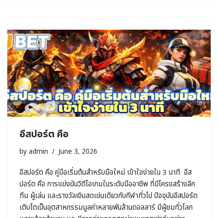
อีสปอร์ต คือ
by
admin
June 3, 2026
อีสปอร์ต คือ คู่มือเริ่มต้นสำหรับมือใหม่ เข้าใจง่ายใน 3 นาที อีส
ปอร์ต คือ การแข่งขันวิดีโอเกมในระดับมืออาชีพ ที่มีโครงสร้างลีก
ทีม ผู้เล่น และรางวัลเงินสดเช่นเดียวกับกีฬาทั่วไป ปัจจุบันอีสปอร์ต
เติบโตเป็นอุตสาหกรรมมูลค่าหลายพันล้านดอลลาร์ มีผู้ชมทั่วโลก