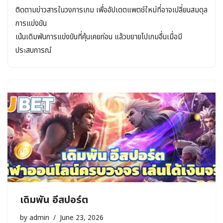
ติดตามข่าวสารในวงการเกม เพื่ออัปเดตแพตช์ใหม่ที่อาจเปลี่ยนสมดุล
การแข่งขัน
เน้นเดิมพันการแข่งขันที่คุ้นเคยก่อน แล้วขยายไปเกมอื่นเมื่อมี
ประสบการณ์
เดิมพัน อีสปอร์ต
by
admin
June 23, 2026