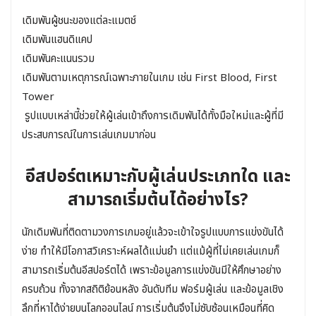
เดิมพันผู้ชนะของแต่ละแมตช์
เดิมพันแฮนดิแคป
เดิมพันคะแนนรวม
เดิมพันตามเหตุการณ์เฉพาะภายในเกม เช่น First Blood, First
Tower
รูปแบบเหล่านี้ช่วยให้ผู้เล่นเข้าถึงการเดิมพันได้ทั้งมือใหม่และผู้ที่มี
ประสบการณ์ในการเล่นเกมมาก่อน
อีสปอร์ตเหมาะกับผู้เล่นประเภทใด และ
สามารถเริ่มต้นได้อย่างไร?
นักเดิมพันที่ติดตามวงการเกมอยู่แล้วจะเข้าใจรูปแบบการแข่งขันได้
ง่าย ทำให้มีโอกาสวิเคราะห์ผลได้แม่นยำ แต่แม้ผู้ที่ไม่เคยเล่นเกมก็
สามารถเริ่มต้นอีสปอร์ตได้ เพราะข้อมูลการแข่งขันมีให้ศึกษาอย่าง
ครบถ้วน ทั้งจากสถิติย้อนหลัง อันดับทีม ฟอร์มผู้เล่น และข้อมูลเชิง
ลึกที่หาได้ง่ายบนโลกออนไลน์ การเริ่มต้นจึงไม่ซับซ้อนเหมือนที่คิด