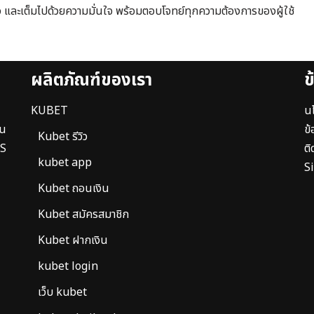
ดเร็ว และเต็มไปด้วยความมั่นใจ พร้อมตอบโจทย์ทุกความต้องการของผู้ใช้
ผลิตภัณฑ์ของเรา
ข
KUBET
น
ใน
ข้
Kubet รีวิว
OS
ติ
kubet app
S
Kubet ถอนเงิน
Kubet สมัครสมาชิก
Kubet ฝากเงิน
kubet login
เว็บ kubet