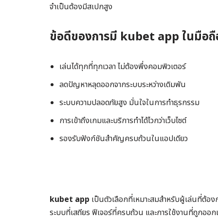
จำเป็นต้องมีสเปกสูง
ข้อดีของการมี kubet app ในมือถื
เล่นได้ทุกที่ทุกเวลา ไม่ต้องพึ่งคอมพิวเตอร์
ลดปัญหาหลุดออกจากระบบระหว่างเดิมพัน
ระบบความปลอดภัยสูง มั่นใจในการทำธุรกรรม
การเข้าถึงเกมและบริการทำได้ไวกว่าเว็บไซต์
รองรับฟังก์ชันสำคัญครบถ้วนในแอปเดียว
kubet app
เป็นตัวเลือกที่เหมาะสมสำหรับผู้เล่นที่ต้
ระบบที่เสถียร ฟีเจอร์ที่ครบถ้วน และการใช้งานที่ถูก