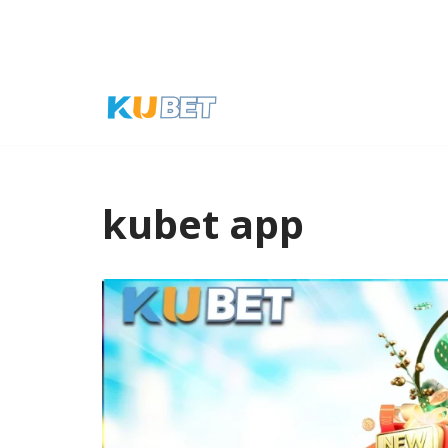
Skip
to
content
kubet app