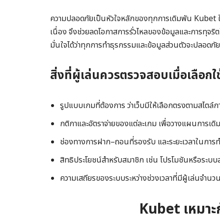
ความปลอดภัยเป็นหัวใจหลักของทุกการเดิมพัน Kubet ใช้
เนื่อง จึงช่วยลดโอกาสการรั่วไหลของข้อมูลและการทุจริ
มั่นใจได้ว่าทุกการทำธุรกรรมและข้อมูลส่วนตัวจะปลอดภัย
สิ่งที่ผู้เล่นควรตรวจสอบเมื่อเลือก
รูปแบบเกมที่ต้องการ ว่าเว็บมีให้เลือกตรงตามสไตล์กา
กติกาและอัตราจ่ายของแต่ละเกม เพื่อวางแผนการเดิม
ช่องทางการฝาก–ถอนที่รองรับ และระยะเวลาในการ
สิทธิประโยชน์สำหรับสมาชิก เช่น โปรโมชันหรือระบ
ความเสถียรของระบบระหว่างช่วงเวลาที่มีผู้เล่นจำน
Kubet เหมาะกั