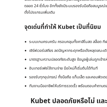
ตลอด 24 ชั่วโมง อีกทั้งยังมีระบบรองรับมือถือสมบูรณ์แบ
ตั้งโปรแกรมเพิ่มเติม
จุดเด่นที่ทำให้ Kubet เป็นที่นิยม
ระบบเกมครบครัน ครอบคลุมทั้งคาสิโนสด สล็อต กีฬ
เซิร์ฟเวอร์เสถียร ลดปัญหากระตุกหรือเด้งหลุดขณะเด
มาตรฐานความปลอดภัยระดับสูง ข้อมูลผู้เล่นถูกเข้ารห
อินเทอร์เฟซใช้งานง่าย มือใหม่ก็เริ่มต้นได้ทันที
รองรับทุกอุปกรณ์ ทั้งมือถือ แท็บเล็ต และคอมพิวเตอ
ทีมงานมืออาชีพให้บริการรวดเร็ว พร้อมตอบคำถามตล
Kubet ปลอดภัยหรือไม่ แล