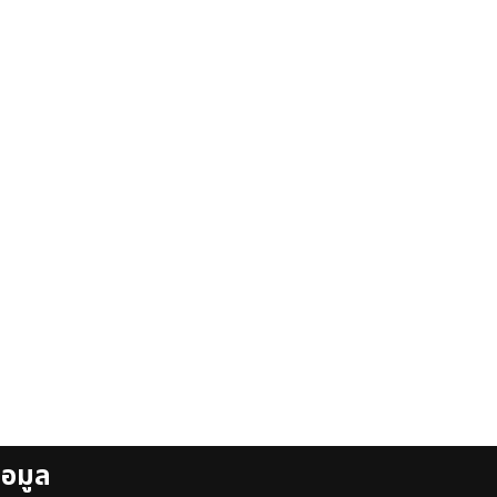
้อมูล