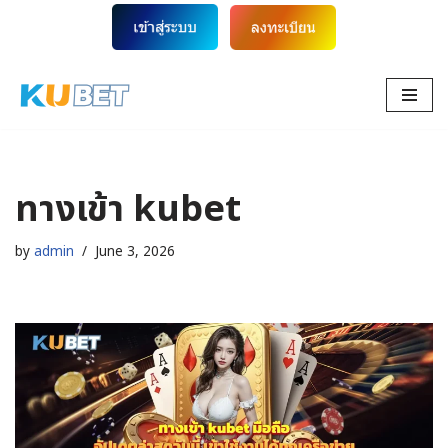
Skip
to
content
ทางเข้า kubet
by
admin
June 3, 2026