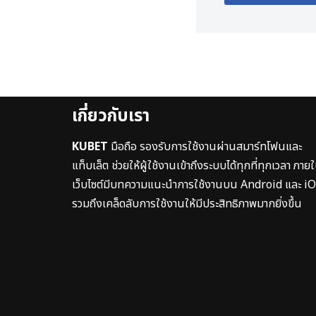
เกี่ยวกับเรา
KUBET
มือถือ รองรับการใช้งานผ่านสมาร์ทโฟนและ
แท็บเล็ต ช่วยให้ผู้ใช้งานเข้าถึงระบบได้ทุกที่ทุกเวลา ภาย
เว็บไซต์มีบทความแนะนำการใช้งานบน Android และ i
รวมถึงเคล็ดลับการใช้งานให้มีประสิทธิภาพมากยิ่งขึ้น