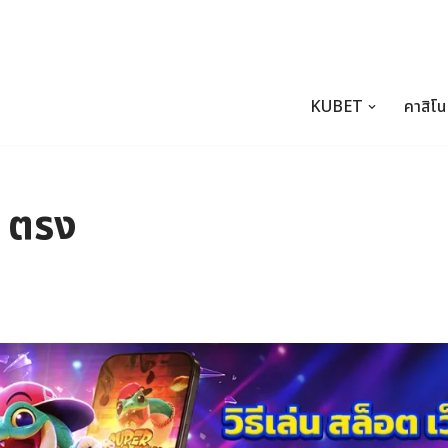
KUBET
คาสิโน
บ ตรง