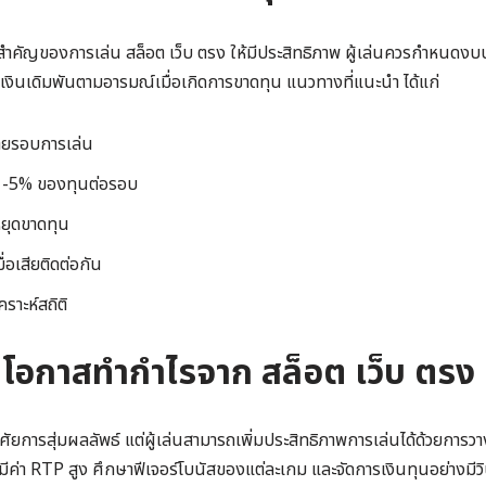
จสำคัญของการเล่น สล็อต เว็บ ตรง ให้มีประสิทธิภาพ ผู้เล่นควรกำหนด
่มเงินเดิมพันตามอารมณ์เมื่อเกิดการขาดทุน แนวทางที่แนะนำ ได้แก่
ายรอบการเล่น
 1-5% ของทุนต่อรอบ
หยุดขาดทุน
ื่อเสียติดต่อกัน
ราะห์สถิติ
มโอกาสทำกำไรจาก สล็อต เว็บ ตรง 
ศัยการสุ่มผลลัพธ์ แต่ผู้เล่นสามารถเพิ่มประสิทธิภาพการเล่นได้ด้วยกา
ีค่า RTP สูง ศึกษาฟีเจอร์โบนัสของแต่ละเกม และจัดการเงินทุนอย่างมีว