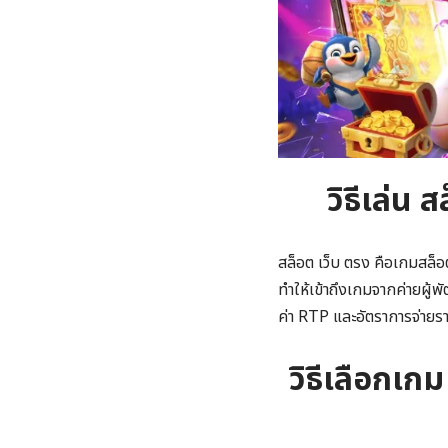
วิธีเล่น 
สล็อต เว็บ ตรง คือเกมสล็อ
ทำให้เข้าถึงเกมจากค่ายผู้
ค่า RTP และอัตราการจ่ายราง
วิธีเลือกเก